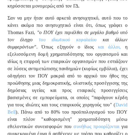
κηρύσσεται μονομερώς από τον ΓΔ.
Σαν να μην ήταν αυτό αρκετά ανησυχητικό, αυτό που το
κάνει ακόμα πιο ανησυχητικό είναι ότι, όπως γράφει ο
Thomas Fazi,
"ο ΠΟΥ έχει περιέλθει σε μεγάλο βαθμό υπό
τον έλεγχο
του ιδιωτικού κεφαλαίου
και άλλων
συμφερόντων".
Όπως εξηγούν ο ίδιος
και άλλοι,
η
εξελισσόμενη δομή χρηματοδότησης του οργανισμού και
ιδίως η επιρροή των εταιρικών οργανισμών που εστιάζουν
σε λύσεις αντιμετώπισης πανδημιών (κυρίως εμβόλια), έχει
οδηγήσει τον ΠΟΥ μακριά από το αρχικό του ήθος της
προώθησης μιας δημοκρατικής, ολιστικής προσέγγισης της
δημόσιας υγείας και προς εταιρικές προσεγγίσεις
βασισμένες σε εμπορεύματα, οι οποίες "παράγουν κέρδη
για τους ιδιώτες και τους εταιρικούς χορηγούς του" (
David
Bell
). Πάνω από το 80% του προϋπολογισμού του ΠΟΥ
είναι πλέον "καθορισμένη" χρηματοδότηση μέσω
εθελοντικών συνεισφορών που
συνήθως προορίζονται
για
συγκεκριμένα έργα ή ασθένειες με τρόπο που καθορίζει ο