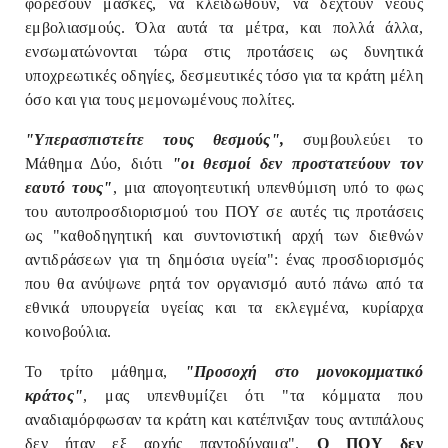
φορέσουν μάσκες, να κλειδωθούν, να δεχτούν νέους
εμβολιασμούς. Όλα αυτά τα μέτρα, και πολλά άλλα,
ενσωματώνονται τώρα στις προτάσεις ως δυνητικά
υποχρεωτικές οδηγίες, δεσμευτικές τόσο για τα κράτη μέλη
όσο και για τους μεμονωμένους πολίτες.
"Υπερασπιστείτε τους θεσμούς",
συμβουλεύει το
Μάθημα Δύο, διότι
"οι θεσμοί δεν προστατεύουν τον
εαυτό τους"
, μια απογοητευτική υπενθύμιση υπό το φως
του αυτοπροσδιορισμού του ΠΟΥ σε αυτές τις προτάσεις
ως "καθοδηγητική και συντονιστική αρχή των διεθνών
αντιδράσεων για τη δημόσια υγεία": ένας προσδιορισμός
που θα ανύψωνε ρητά τον οργανισμό αυτό πάνω από τα
εθνικά υπουργεία υγείας και τα εκλεγμένα, κυρίαρχα
κοινοβούλια.
Το τρίτο μάθημα,
"Προσοχή στο μονοκομματικό
κράτος"
, μας υπενθυμίζει ότι "τα κόμματα που
αναδιαμόρφωσαν τα κράτη και κατέπνιξαν τους αντιπάλους
δεν ήταν εξ αρχής παντοδύναμα".
Ο ΠΟΥ δεν