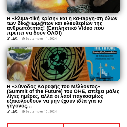
Η «kλιμa-τikή κρίση» και η κα-taργη-ση όλων
των δiκ@ιωμ@των και eλeυθερiών της
ανθρωπότητας! (Εκπληκτικό Video που
πρέπει να δουν ΟΛΟΙ)
..(Λ)..
September 11, 2024
Η «Σύνοδος Κορυφής του Μέλλοντος»
(Summit of the Future) του ΟΗΕ, απέχει μόλις
λίγες ημέρες, αλλά οι λαοί παγκοσμίως
εξακολουθούν να μην έχουν ιδέα για το
γεγονός…
..(Λ)..
September 10, 2024