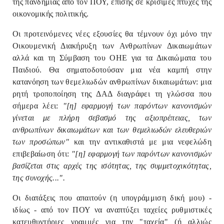
της πανδημίας από τον ΠΟΥ, επίσης σε κρίσιμες πτυχές της
οικονομικής πολιτικής.
Οι προτεινόμενες νέες εξουσίες θα τέμνουν όχι μόνο την
Οικουμενική Διακήρυξη των Ανθρωπίνων Δικαιωμάτων
αλλά και τη Σύμβαση του ΟΗΕ για τα Δικαιώματα του
Παιδιού. Θα σηματοδοτούσαν μια νέα καμπή στην
κατανόηση των θεμελιωδών ανθρωπίνων δικαιωμάτων: μια
ρητή τροποποίηση της ΔΑΔ διαγράφει τη γλώσσα που
σήμερα λέει:
"[η] εφαρμογή των παρόντων κανονισμών
γίνεται με πλήρη σεβασμό της αξιοπρέπειας, των
ανθρωπίνων δικαιωμάτων και των θεμελιωδών ελευθεριών
των προσώπων"
και την αντικαθιστά με μια νεφελώδη
επιβεβαίωση ότι:
"[η] εφαρμογή των παρόντων κανονισμών
βασίζεται στις αρχές της ισότητας, της συμμετοχικότητας,
της συνοχής...".
Οι διατάξεις που απαιτούν (η υπογράμμιση δική μου) -
ιδίως - από τον ΠΟΥ να αναπτύξει ταχείες ρυθμιστικές
κατευθυντήριες γραμμές για την "ταχεία" (ή αλλιώς