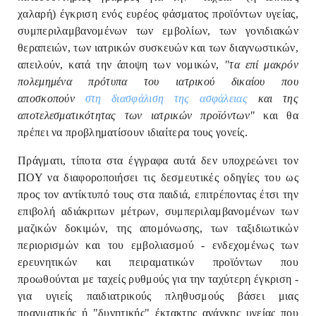
χαλαρή) έγκριση ενός ευρέος φάσματος προϊόντων υγείας,
συμπεριλαμβανομένων των εμβολίων, των γονιδιακών
θεραπειών, των ιατρικών συσκευών και των διαγνωστικών,
απειλούν, κατά την άποψη των νομικών,
"τα επί μακρόν
πολεμημένα πρότυπα του ιατρικού δικαίου που
αποσκοπούν
στη διασφάλιση της ασφάλειας
και της
αποτελεσματικότητας των ιατρικών προϊόντων"
και θα
πρέπει να προβληματίσουν ιδιαίτερα τους γονείς.
Πράγματι, τίποτα στα έγγραφα αυτά δεν υποχρεώνει τον
ΠΟΥ να διαφοροποιήσει τις δεσμευτικές οδηγίες του ως
προς τον αντίκτυπό τους στα παιδιά, επιτρέποντας έτσι την
επιβολή αδιάκριτων μέτρων, συμπεριλαμβανομένων των
μαζικών δοκιμών, της απομόνωσης, των ταξιδιωτικών
περιορισμών και του εμβολιασμού - ενδεχομένως των
ερευνητικών και πειραματικών προϊόντων που
προωθούνται με ταχείς ρυθμούς για την ταχύτερη έγκριση -
για υγιείς παιδιατρικούς πληθυσμούς βάσει μιας
πραγματικής ή "δυνητικής" έκτακτης ανάγκης υγείας που