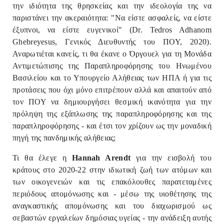
την ιδιότητα της θρησκείας και την ιδεολογία της να
παριστάνει την ακεραιότητα: "Να είστε ασφαλείς, να είστε
έξυπνοι, να είστε ευγενικοί" (Dr. Tedros Adhanom
Ghebreyesus, Γενικός Διευθυντής του ΠΟΥ, 2020).
Αναρωτιέται κανείς, τι θα έκανε ο Όργουελ για τη Μονάδα
Αντιμετώπισης της Παραπληροφόρησης του Ηνωμένου
Βασιλείου και το Υπουργείο Αλήθειας των ΗΠΑ ή για τις
προτάσεις που όχι μόνο επιτρέπουν αλλά και απαιτούν από
τον ΠΟΥ να δημιουργήσει θεσμική ικανότητα για την
πρόληψη της εξάπλωσης της παραπληροφόρησης και της
παραπληροφόρησης - και έτσι τον χρίζουν ως την μοναδική
πηγή της πανδημικής αλήθειας;
Τι θα έλεγε η
Hannah Arendt
για την εισβολή του
κράτους στο 2020-22 στην ιδιωτική ζωή των ατόμων και
των οικογενειών και τις επακόλουθες παρατεταμένες
περιόδους απομόνωσης και - μέσω της υιοθέτησης της
αναγκαστικής απομόνωσης και του διαχωρισμού ως
σεβαστών εργαλείων δημόσιας υγείας - την ανάδειξη αυτής